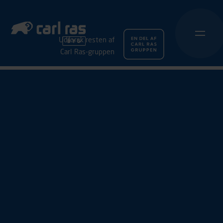
Udforsk resten af
Carl Ras-gruppen
MAY 21, 2026
ARBEJDSTØJ TIL KVINDER
- Herlev
Du inviteres til event, hvor vi sætter fokus på arbejdstøj
og sikkerhedssko til kvinder i håndværksbranchen.
Derfor har vi samlet vores bedste tøj- og
skoleverandører, så du nemt kan finde det rette udstyr
til dine behov.