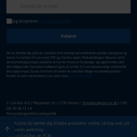
E-mail
Jeg accepterer
persondatapolitik
Indtast din e-mail adresse for at tilmelde dig nyhedsmail.
Aktiver for at sende din tilmelding.
Når du tilmelder dig, giver du samtykke til at modtage personaliserede nyheder, kampagner og
events fra Carl Ras A/S via e-mail, SMS og i Carl Ras-appen. Markedsføringen tilpasses ud fra
dine kontaktoplysninger, produkter du har vist interesse for (besøgs- og søgehistorik) samt
dine tidligere køb. Samtykket indebærer også, at Carl Ras A/S som dataansvarlig må behandle
disse oplysninger. Du kan til enhver tid trække dit samtykke tilbage via afmeldingslinket i
bunden af vores henvendelser. Læs mere i vores
persondatapolitik
.
© Carl Ras A/S | Mileparken 31 | 2730 Herlev |
firmapost@carl-ras.dk
| CVR:
DK 70 58 71 14
Persondatapolitik
Cookiepolitik
Kunne du tænke dig at købe produkter online, så hop over på
vores webshop
Køb på Carl-Ras.dk