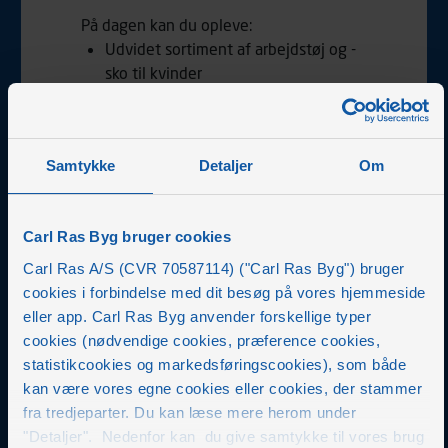
På dagen kan du opleve:
Udvidet sortiment af arbejdstøj og -
sko til kvinder
35 % rabat på arbejdstøj og -sko*
til både mænd og kvinder
Besøg af Bossladies, som arbejder
Samtykke
Detaljer
Om
for flere kvinder i
håndværkerbranchen - få rådgivning
og inspiration fra kl. 10.00-13.00
Carl Ras Byg bruger cookies
Lækker gratis salatbowls fra kl.
11.00-13.00
Carl Ras A/S (CVR 70587114) ("Carl Ras Byg") bruger
Gratis Red Bull fra kl. 11.00-13.00
cookies i forbindelse med dit besøg på vores hjemmeside
Konkurrence: Vind dit køb (maks.
eller app. Carl Ras Byg anvender forskellige typer
4.000,- kr. ekskl. moms)
cookies (nødvendige cookies, præference cookies,
statistikcookies og markedsføringscookies), som både
Vi glæder os til at se dig hos Carl Ras
kan være vores egne cookies eller cookies, der stammer
i Herlev torsdag d. 21. maj.
fra tredjeparter. Du kan læse mere herom under
"Detaljer". Nedenfor kan du give samtykke til vores brug