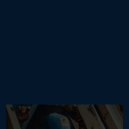
START
SLUT
21.05.2026
21.05.2026
9:00
14:00
Se de gode dagstilbud her
Tilbage til events