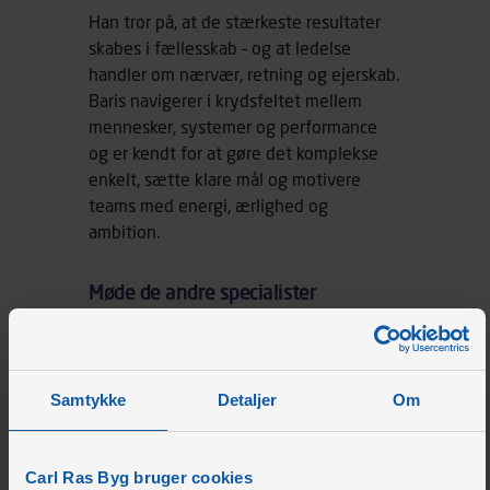
Han tror på, at de stærkeste resultater
skabes i fællesskab – og at ledelse
handler om nærvær, retning og ejerskab.
Baris navigerer i krydsfeltet mellem
mennesker, systemer og performance
og er kendt for at gøre det komplekse
enkelt, sætte klare mål og motivere
teams med energi, ærlighed og
ambition.
Møde de andre specialister
Jeppe Hougaard
Divisionsdirektør
Samtykke
Detaljer
Om
Dennis Bundgaard
Mikkelsen
Carl Ras Byg bruger cookies