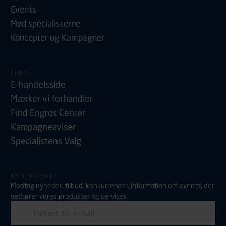
(hjemmeside og app), herunder færden på siderne,
Events
tidspunkt, hvad der klikkes på, sider/indhold der besøges,
Mød specialisterne
browsertype, søgeord, IP-adresse, informationer om
Koncepter og Kampagner
enhedstype (computer, smartphone mv.) samt de
features, der anvendes. Vi henviser endvidere til
vores persondatapolitik, der indeholder yderligere
LINKS
information om behandling af personoplysninger.
E-handelsside
Mærker vi forhandler
Find Engros Center
Kampagneaviser
Specialistens Valg
NYHEDSMAIL
Modtag nyheder, tilbud, konkurrencer, information om events, der
vedrører vores produkter og services.
E-mail