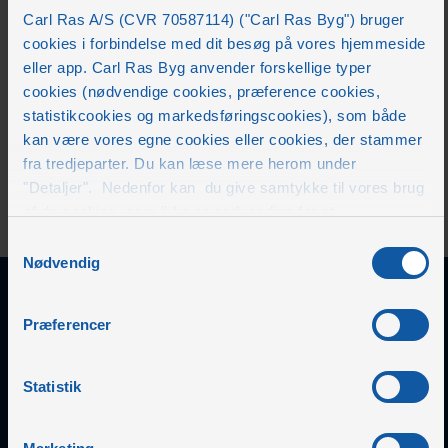
Salgsdirektør
Carl Ras A/S (CVR 70587114) ("Carl Ras Byg") bruger
cookies i forbindelse med dit besøg på vores hjemmeside
Mikael Holm
eller app. Carl Ras Byg anvender forskellige typer
Kædechef
cookies (nødvendige cookies, præference cookies,
statistikcookies og markedsføringscookies), som både
kan være vores egne cookies eller cookies, der stammer
fra tredjeparter. Du kan læse mere herom under
"Detaljer". Nedenfor kan du give samtykke til vores brug
af de cookies, som ikke er nødvendige for at
hjemmesiden eller hvordan appen fungerer. Dit samtykke
Samtykkevalg
indebærer, at der kan placeres cookies, og at Carl Ras
Nødvendig
Byg som dataansvarlig kan behandle personoplysninger
til de formål, der er angivet nedenfor. Du kan til enhver tid
Præferencer
ændre eller trække dit samtykke tilbage
her Cookiepolitik . Under "Om" kan du bl.a. finde
Udforsk resten af
information om blokering og sletning af cookies.
Statistik
Carl Ras-gruppen
Statistikcookies Carl Ras Byg anvender statistikcookies
med det formål at optimere design, brugervenlighed og