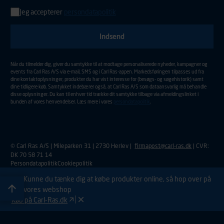
Jeg accepterer
persondatapolitik
Indtast din e-mail adresse for at tilmelde dig nyhedsmail.
Aktiver for at sende din tilmelding.
Når du tilmelder dig, giver du samtykke til at modtage personaliserede nyheder, kampagner og
events fra Carl Ras A/S via e-mail, SMS og i Carl Ras-appen. Markedsføringen tilpasses ud fra
dine kontaktoplysninger, produkter du har vist interesse for (besøgs- og søgehistorik) samt
dine tidligere køb. Samtykket indebærer også, at Carl Ras A/S som dataansvarlig må behandle
disse oplysninger. Du kan til enhver tid trække dit samtykke tilbage via afmeldingslinket i
bunden af vores henvendelser. Læs mere i vores
persondatapolitik
.
© Carl Ras A/S | Mileparken 31 | 2730 Herlev |
firmapost@carl-ras.dk
| CVR:
DK 70 58 71 14
Persondatapolitik
Cookiepolitik
Kunne du tænke dig at købe produkter online, så hop over på
vores webshop
Køb på Carl-Ras.dk